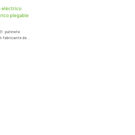
e eléctrico
trico plegable
21: patinete
n fabricante de
os para un