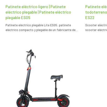
Patinete eléctrico ligero | Patinete
Patinete elé
eléctrico plegable | Patinete eléctrico
todoterreno 
plegable ES05
ES22
Patinete eléctrico plegable Lite ES05: patinete
Scooter eléctr
eléctrico compacto y plegable de un fabricante de
scooter eléctr
patinetes eléctricos personalizados para un
fabricante de 
transporte urbano eficiente.
para un transpo