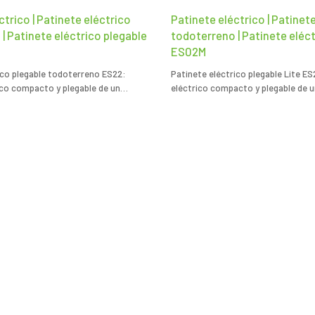
ctrico | Patinete eléctrico
Patinete eléctrico | Patinet
| Patinete eléctrico plegable
todoterreno | Patinete eléc
ES02M
ico plegable todoterreno ES22:
Patinete eléctrico plegable Lite ES
ico compacto y plegable de un
eléctrico compacto y plegable de u
scooters eléctricos personalizados
patinetes eléctricos personalizad
rte urbano eficiente.
transporte urbano eficiente.