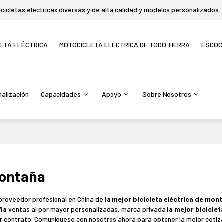
icletas eléctricas diversas y de alta calidad y modelos personalizados.
LETA ELÉCTRICA
MOTOCICLETA ELÉCTRICA DE TODO TIERRA
ESCO
alización
Capacidades
Apoyo
Sobre Nosotros
montaña
 proveedor profesional en China de
la mejor bicicleta eléctrica de mon
aña
ventas al por mayor personalizadas, marca privada
la mejor biciclet
r contrato. Comuníquese con nosotros ahora para obtener la mejor coti