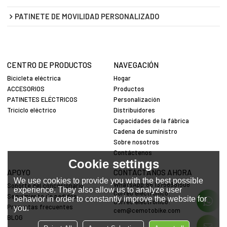
PATINETE DE MOVILIDAD PERSONALIZADO
CENTRO DE PRODUCTOS
NAVEGACIÓN
Bicicleta eléctrica
Hogar
ACCESORIOS
Productos
PATINETES ELÉCTRICOS
Personalización
Triciclo eléctrico
Distribuidores
Capacidades de la fábrica
Cadena de suministro
Sobre nosotros
Contáctenos
Cookie settings
APOYO
CONTÁCTANOS AHORA
We use cookies to provide you with the best possible
WhatsApp:86 13758981508
Soporte del concesionario
experience. They also allow us to analyze user
Correo electrónico:
Seguimiento de pedidos
behavior in order to constantly improve the website for
Correo electrónico:
Preguntas frecuentes
you.
cem@cemotobike.com
BLOG