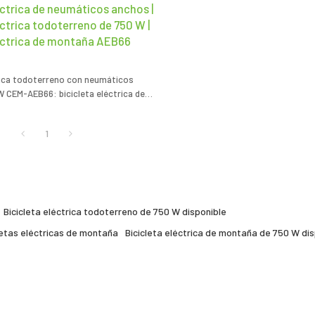
éctrica de neumáticos anchos |
éctrica todoterreno de 750 W |
léctrica de montaña AEB66
trica todoterreno con neumáticos
W CEM-AEB66: bicicleta eléctrica de
rreno de un socio experimentado en
de bicicletas eléctricas de montaña de
1
Bicicleta eléctrica todoterreno de 750 W disponible
letas eléctricas de montaña
Bicicleta eléctrica de montaña de 750 W dis