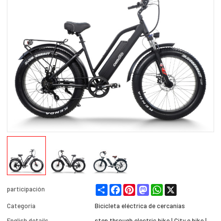
Share
Facebook
Pinterest
Mastodon
WhatsApp
X
participación
Categoría
Bicicleta eléctrica de cercanías
English details
step through electric bike | City e bike |