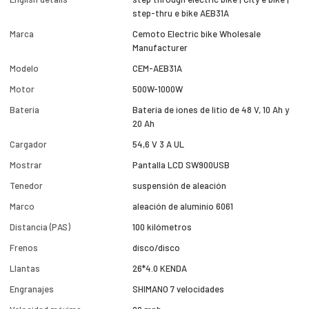
step-thru e bike AEB31A
Marca
Cemoto Electric bike Wholesale
Manufacturer
Modelo
CEM-AEB31A
Motor
500W-1000W
Batería
Batería de iones de litio de 48 V, 10 Ah y
20 Ah
Cargador
54,6 V 3 A UL
Mostrar
Pantalla LCD SW900USB
Tenedor
suspensión de aleación
Marco
aleación de aluminio 6061
Distancia (PAS)
100 kilómetros
Frenos
disco/disco
Llantas
26*4.0 KENDA
Engranajes
SHIMANO 7 velocidades