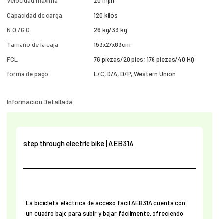
Velocidad máxima
20 mph
Capacidad de carga
120 kilos
N.O./G.O.
26 kg/33 kg
Tamaño de la caja
153x27x83cm
FCL
76 piezas/20 pies; 176 piezas/40 HQ
forma de pago
L/C, D/A, D/P, Western Union
Información Detallada
step through electric bike | AEB31A
La bicicleta eléctrica de acceso fácil AEB31A cuenta con
un cuadro bajo para subir y bajar fácilmente, ofreciendo