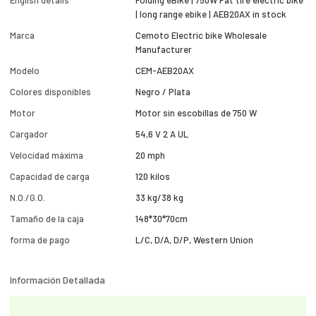
English details
Folding eBike | 750W Fat tire electric bike
| long range ebike | AEB20AX in stock
Marca
Cemoto Electric bike Wholesale
Manufacturer
Modelo
CEM-AEB20AX
Colores disponibles
Negro / Plata
Motor
Motor sin escobillas de 750 W
Cargador
54,6 V 2 A UL
Velocidad máxima
20 mph
Capacidad de carga
120 kilos
N.O./G.O.
33 kg/38 kg
Tamaño de la caja
148*30*70cm
forma de pago
L/C, D/A, D/P, Western Union
Información Detallada