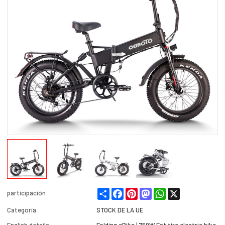
Share
Facebook
Pinterest
Mastodon
WhatsApp
X
participación
Categoría
STOCK DE LA UE