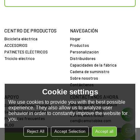
CENTRO DE PRODUCTOS
NAVEGACIÓN
Bicicleta eléctrica
Hogar
ACCESORIOS
Productos
PATINETES ELÉCTRICOS
Personalización
Triciclo eléctrico
Distribuidores
Capacidades de la fábrica
Cadena de suministro
Sobre nosotros
Contáctenos
Cookie settings
APOYO
CONTÁCTANOS AHORA
We use cookies to provide you with the best possible
WhatsApp:86 13758981508
Soporte del concesionario
experience. They also allow us to analyze user
Correo electrónico:
Seguimiento de pedidos
behavior in order to constantly improve the website for
Correo electrónico:
Preguntas frecuentes
you.
cem@cemotobike.com
BLOG
Reject All
Accept Selection
Accept all