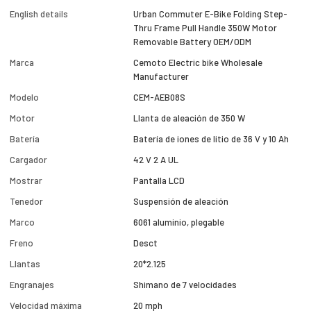
English details
Urban Commuter E-Bike Folding Step-
Thru Frame Pull Handle 350W Motor
Removable Battery OEM/ODM
Marca
Cemoto Electric bike Wholesale
Manufacturer
Modelo
CEM-AEB08S
Motor
Llanta de aleación de 350 W
Batería
Batería de iones de litio de 36 V y 10 Ah
Cargador
42 V 2 A UL
Mostrar
Pantalla LCD
Tenedor
Suspensión de aleación
Marco
6061 aluminio, plegable
Freno
Desct
Llantas
20*2.125
Engranajes
Shimano de 7 velocidades
Velocidad máxima
20 mph