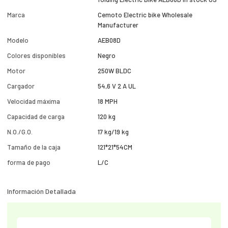
Marca
Cemoto Electric bike Wholesale
Manufacturer
Modelo
AEB08D
Colores disponibles
Negro
Motor
250W BLDC
Cargador
54,6 V 2 A UL
Velocidad máxima
18 MPH
Capacidad de carga
120 kg
N.O./G.O.
17 kg/19 kg
Tamaño de la caja
121*21*54CM
forma de pago
L/C
Información Detallada