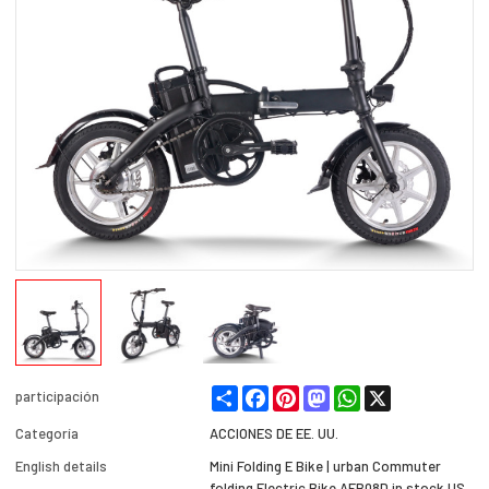
Share
Facebook
Pinterest
Mastodon
WhatsApp
X
participación
Categoría
ACCIONES DE EE. UU.
English details
Mini Folding E Bike | urban Commuter
folding Electric Bike AEB08D in stock US