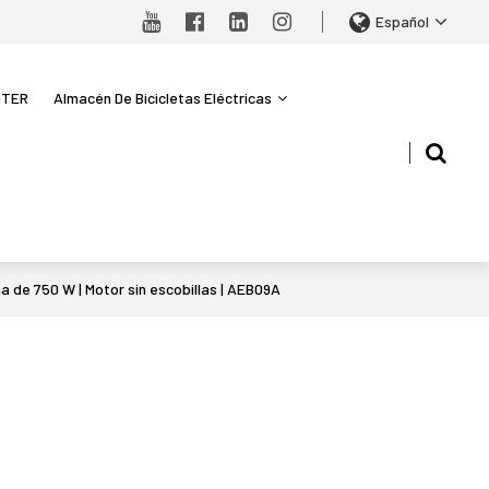
Español
OTER
Almacén De Bicicletas Eléctricas
ana de 750 W | Motor sin escobillas | AEB09A
sApp
X