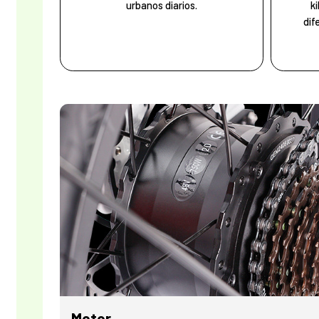
urbanos diarios.
k
dif
Motor