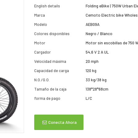
English details
Folding eBike | 750W Urban El
Marca
Cemoto Electric bike Wholes
Modelo
AEB09A
Colores disponibles
Negro / Blanco
Motor
Motor sin escobillas de 750 
Cargador
54,6 V 2 A UL
Velocidad máxima
20 mph
Capacidad de carga
120 kg
N.O./G.O.
33 kg/38 kg
Tamaño de la caja
138*28*68cm
forma de pago
L/C
Conecta Ahora