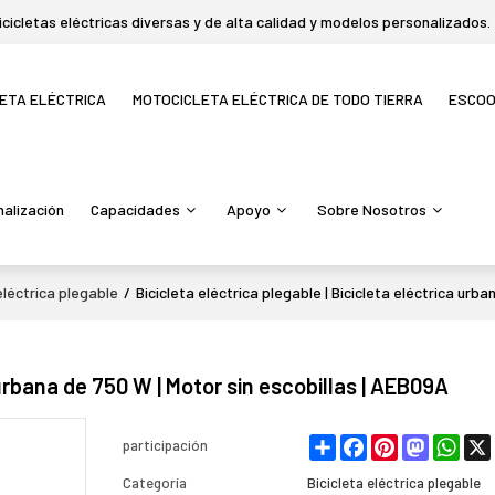
icletas eléctricas diversas y de alta calidad y modelos personalizados.
LETA ELÉCTRICA
MOTOCICLETA ELÉCTRICA DE TODO TIERRA
ESCO
alización
Capacidades
Apoyo
Sobre Nosotros
eléctrica plegable
/
Bicicleta eléctrica plegable | Bicicleta eléctrica urb
 urbana de 750 W | Motor sin escobillas | AEB09A
Share
Facebook
Pinterest
Mastodon
What
participación
Categoría
Bicicleta eléctrica plegable