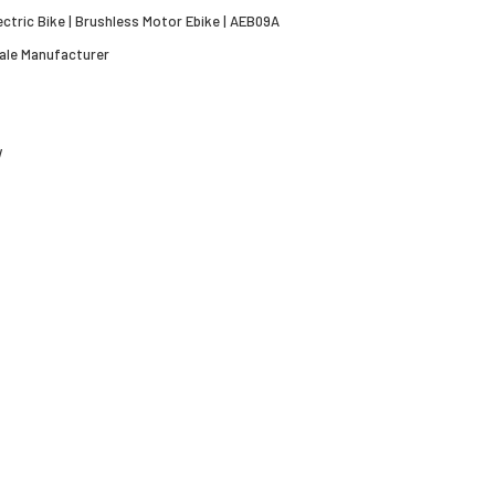
ectric Bike | Brushless Motor Ebike | AEB09A
ale Manufacturer
W