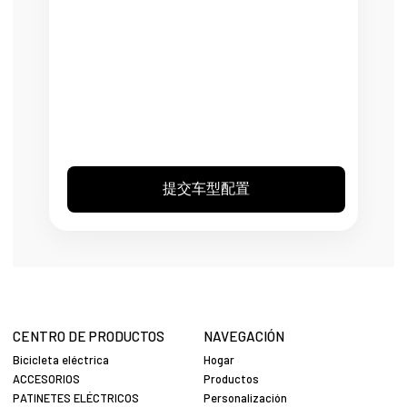
按住
鼠标
左右
拖动
旋转
视
角，
滚动
提交车型配置
缩放
CENTRO DE PRODUCTOS
NAVEGACIÓN
Bicicleta eléctrica
Hogar
ACCESORIOS
Productos
PATINETES ELÉCTRICOS
Personalización