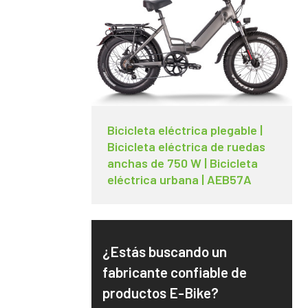
Bicicleta eléctrica plegable |
Bicicleta eléctrica de ruedas
anchas de 750 W | Bicicleta
eléctrica urbana | AEB57A
¿Estás buscando un
fabricante confiable de
productos E-Bike?