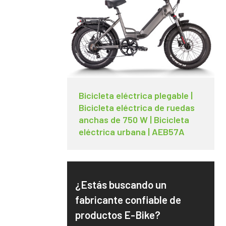
Bicicleta eléctrica plegable |
Bicicleta eléctrica de ruedas
anchas de 750 W | Bicicleta
eléctrica urbana | AEB57A
¿Estás buscando un
fabricante confiable de
productos E-Bike?