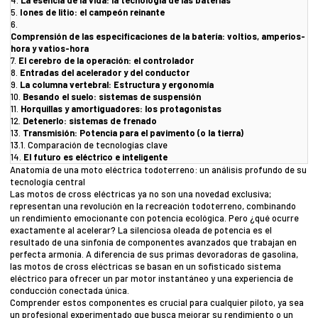
4.
La esencia de la vida: la tecnología de las baterías
5.
Iones de litio: el campeón reinante
6.
Comprensión de las especificaciones de la batería: voltios, amperios-
hora y vatios-hora
7.
El cerebro de la operación: el controlador
8.
Entradas del acelerador y del conductor
9.
La columna vertebral: Estructura y ergonomía
10.
Besando el suelo: sistemas de suspensión
11.
Horquillas y amortiguadores: los protagonistas
12.
Detenerlo: sistemas de frenado
13.
Transmisión: Potencia para el pavimento (o la tierra)
13.1.
Comparación de tecnologías clave
14.
El futuro es eléctrico e inteligente
Anatomía de una moto eléctrica todoterreno: un análisis profundo de su
tecnología central
Las motos de cross eléctricas ya no son una novedad exclusiva;
representan una revolución en la recreación todoterreno, combinando
un rendimiento emocionante con potencia ecológica. Pero ¿qué ocurre
exactamente al acelerar? La silenciosa oleada de potencia es el
resultado de una sinfonía de componentes avanzados que trabajan en
perfecta armonía. A diferencia de sus primas devoradoras de gasolina,
las motos de cross eléctricas se basan en un sofisticado sistema
eléctrico para ofrecer un par motor instantáneo y una experiencia de
conducción conectada única.
Comprender estos componentes es crucial para cualquier piloto, ya sea
un profesional experimentado que busca mejorar su rendimiento o un