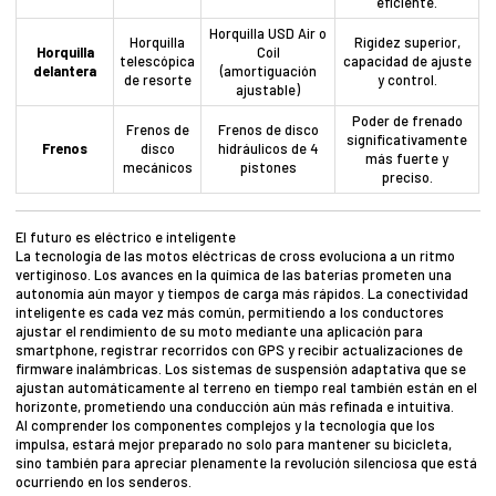
eficiente.
Horquilla USD Air o
Horquilla
Rigidez superior,
Horquilla
Coil
telescópica
capacidad de ajuste
delantera
(amortiguación
de resorte
y control.
ajustable)
Poder de frenado
Frenos de
Frenos de disco
significativamente
Frenos
disco
hidráulicos de 4
más fuerte y
mecánicos
pistones
preciso.
El futuro es eléctrico e inteligente
La tecnología de las motos eléctricas de cross evoluciona a un ritmo
vertiginoso. Los avances en la química de las baterías prometen una
autonomía aún mayor y tiempos de carga más rápidos. La conectividad
inteligente es cada vez más común, permitiendo a los conductores
ajustar el rendimiento de su moto mediante una aplicación para
smartphone, registrar recorridos con GPS y recibir actualizaciones de
firmware inalámbricas. Los sistemas de suspensión adaptativa que se
ajustan automáticamente al terreno en tiempo real también están en el
horizonte, prometiendo una conducción aún más refinada e intuitiva.
Al comprender los componentes complejos y la tecnología que los
impulsa, estará mejor preparado no solo para mantener su bicicleta,
sino también para apreciar plenamente la revolución silenciosa que está
ocurriendo en los senderos.