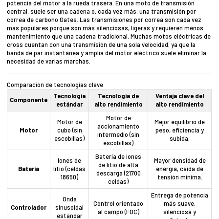
potencia del motor a la rueda trasera. En una moto de transmisión
central, suele ser una cadena o, cada vez más, una transmisión por
correa de carbono Gates. Las transmisiones por correa son cada vez
más populares porque son más silenciosas, ligeras y requieren menos
mantenimiento que una cadena tradicional. Muchas motos eléctricas de
cross cuentan con una transmisión de una sola velocidad, ya que la
banda de par instantánea y amplia del motor eléctrico suele eliminar la
necesidad de varias marchas.
Comparación de tecnologías clave
Tecnología
Tecnología de
Ventaja clave del
Componente
estándar
alto rendimiento
alto rendimiento
Motor de
Motor de
Mejor equilibrio de
accionamiento
Motor
cubo (sin
peso, eficiencia y
intermedio (sin
escobillas)
subida.
escobillas)
Batería de iones
Iones de
Mayor densidad de
de litio de alta
Batería
litio (celdas
energía, caída de
descarga (21700
18650)
tensión mínima.
celdas)
Entrega de potencia
Onda
Control orientado
más suave,
Controlador
sinusoidal
al campo (FOC)
silenciosa y
estándar