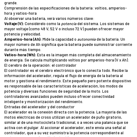
grande.
Comprensión de las especificaciones de la batería: voltios, amperios-
hora y vatios-hora
Al observar una batería, verá varios números clave:
Voltaje (V):
Considérelo como la
potencia
del sistema. Los sistemas de
mayor voltaje (como 48 V, 52 V o incluso 72 V) pueden ofrecer mayor
potencia y velocidad.
Amperios-hora (Ah):
Mide la capacidad o
autonomía
de la batería. Un
mayor número de Ah significa que la batería puede suministrar corriente
durante más tiempo.
Vatios-hora (Wh):
Esta es la imagen más completa del almacenamiento
de energía. Se calcula multiplicando voltios por amperios-hora (V x Ah).
El cerebro de la operación: el controlador
El controlador es el cerebro electrónico que lo conecta todo. Recibe la
información del acelerador, regula el flujo de energía de la batería al
motor y gestiona el rendimiento. Este pequeño pero potente dispositivo
es responsable de las características de aceleración, los modos de
potencia y diversas funciones de seguridad de la moto. Los
controladores avanzados pueden incluso ofrecer conectividad
inteligente y monitorización del rendimiento.
Entradas del acelerador y del conductor
El acelerador es la conexión directa con la potencia. La mayoría de las
motos eléctricas de cross utilizan un acelerador de puño giratorio,
similar al de una motocicleta tradicional, o a veces una palanca que se
activa con el pulgar. Al accionar el acelerador, este envía una señal al
controlador, que a su vez suministra la potencia correspondiente al