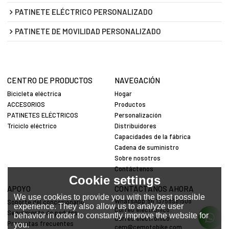
PATINETE ELÉCTRICO PERSONALIZADO
PATINETE DE MOVILIDAD PERSONALIZADO
CENTRO DE PRODUCTOS
NAVEGACIÓN
Bicicleta eléctrica
Hogar
ACCESORIOS
Productos
PATINETES ELÉCTRICOS
Personalización
Triciclo eléctrico
Distribuidores
Capacidades de la fábrica
Cadena de suministro
Sobre nosotros
Contáctenos
Cookie settings
APOYO
CONTÁCTANOS AHORA
We use cookies to provide you with the best possible
WhatsApp:86 13758981508
Soporte del concesionario
experience. They also allow us to analyze user
Correo electrónico:
Seguimiento de pedidos
behavior in order to constantly improve the website for
Correo electrónico:
Preguntas frecuentes
you.
cem@cemotobike.com